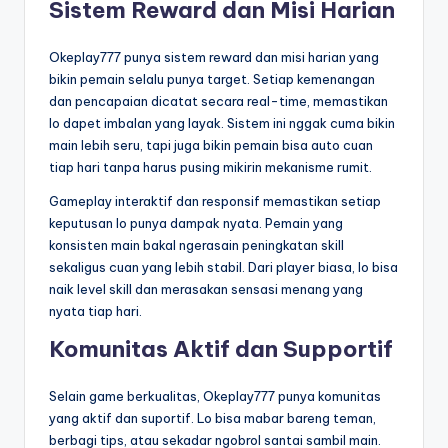
Sistem Reward dan Misi Harian
m
p
Okeplay777 punya sistem reward dan misi harian yang
a
bikin pemain selalu punya target. Setiap kemenangan
dan pencapaian dicatat secara real-time, memastikan
t
lo dapet imbalan yang layak. Sistem ini nggak cuma bikin
B
main lebih seru, tapi juga bikin pemain bisa auto cuan
tiap hari tanpa harus pusing mikirin mekanisme rumit.
e
Gameplay interaktif dan responsif memastikan setiap
r
keputusan lo punya dampak nyata. Pemain yang
m
konsisten main bakal ngerasain peningkatan skill
sekaligus cuan yang lebih stabil. Dari player biasa, lo bisa
ai
naik level skill dan merasakan sensasi menang yang
n
nyata tiap hari.
y
Komunitas Aktif dan Supportif
a
Selain game berkualitas, Okeplay777 punya komunitas
n
yang aktif dan suportif. Lo bisa mabar bareng teman,
g
berbagi tips, atau sekadar ngobrol santai sambil main.