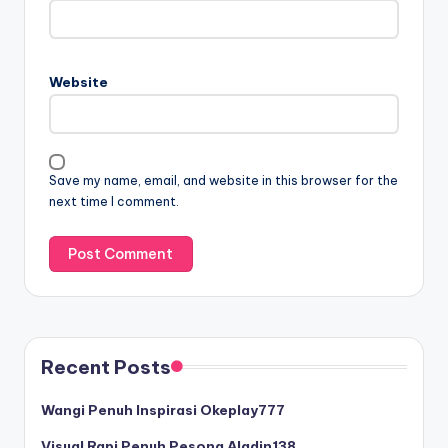
Website
Save my name, email, and website in this browser for the
next time I comment.
Recent Posts
Wangi Penuh Inspirasi Okeplay777
Visual Rapi Penuh Pesona Aladin138