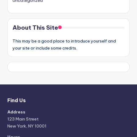
Uncategorized
About This Site
This may be a good place to introduce yourself and
your site or include some credits.
Find Us
Address
123 Main Street
New York, NY 10001