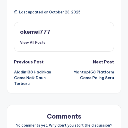
Last updated on October 23, 2025
okemei777
View All Posts
Post
Previous Post
Next Post
Aladin138 Hadirkan
Mantap168 Platform
navigation
Game Naik Daun
Game Paling Seru
Terbaru
Comments
No comments yet. Why don’t you start the discussion?