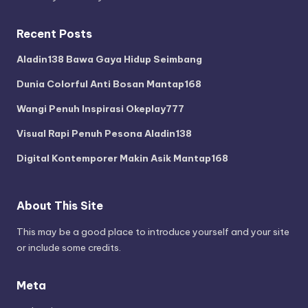
Recent Posts
Aladin138 Bawa Gaya Hidup Seimbang
Dunia Colorful Anti Bosan Mantap168
Wangi Penuh Inspirasi Okeplay777
Visual Rapi Penuh Pesona Aladin138
Digital Kontemporer Makin Asik Mantap168
About This Site
This may be a good place to introduce yourself and your site
or include some credits.
Meta