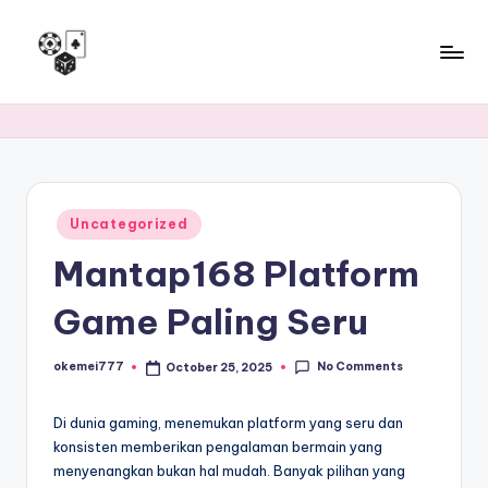
Skip
to
J
Aman
content
dan
u
nyaman,
d
judi
online
i
dengan
Posted
Uncategorized
O
in
sistem
Mantap168 Platform
nl
keamanan
terbaik.
in
Game Paling Seru
e
No Comments
okemei777
October 25, 2025
T
Posted
by
e
Di dunia gaming, menemukan platform yang seru dan
r
konsisten memberikan pengalaman bermain yang
menyenangkan bukan hal mudah. Banyak pilihan yang