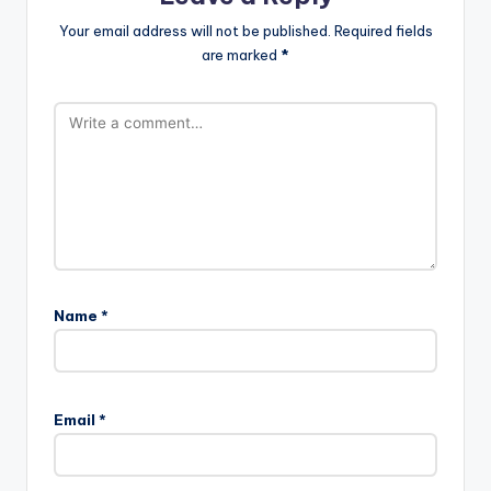
Your email address will not be published.
Required fields
are marked
*
Name
*
Email
*