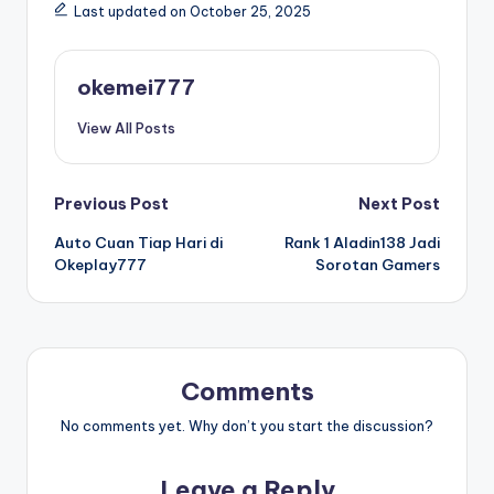
Last updated on October 25, 2025
okemei777
View All Posts
Post
Previous Post
Next Post
Auto Cuan Tiap Hari di
Rank 1 Aladin138 Jadi
navigation
Okeplay777
Sorotan Gamers
Comments
No comments yet. Why don’t you start the discussion?
Leave a Reply