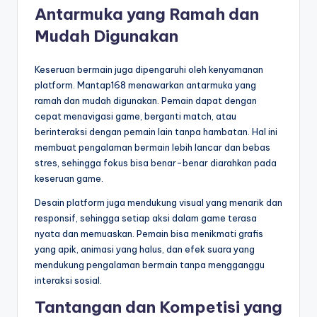
Antarmuka yang Ramah dan
P
Mudah Digunakan
a
li
Keseruan bermain juga dipengaruhi oleh kenyamanan
platform. Mantap168 menawarkan antarmuka yang
n
ramah dan mudah digunakan. Pemain dapat dengan
g
cepat menavigasi game, berganti match, atau
berinteraksi dengan pemain lain tanpa hambatan. Hal ini
T
membuat pengalaman bermain lebih lancar dan bebas
e
stres, sehingga fokus bisa benar-benar diarahkan pada
keseruan game.
r
p
Desain platform juga mendukung visual yang menarik dan
responsif, sehingga setiap aksi dalam game terasa
e
nyata dan memuaskan. Pemain bisa menikmati grafis
r
yang apik, animasi yang halus, dan efek suara yang
mendukung pengalaman bermain tanpa mengganggu
c
interaksi sosial.
a
Tantangan dan Kompetisi yang