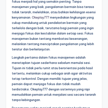
b
fokus menjadi hal yang semakin penting. Tanpa
e
manajemen yang baik, pengalaman bermain bisa terasa
tidak terarah, melelahkan, atau bahkan kehilangan esensi
s
kenyamanan.
Okeplay777
menyediakan lingkungan yang
a
cukup mendukung untuk pendekatan bermain yang
terkelola dengan baik, terutama bagi pemain yang ingin
r
menjaga fokus dan kestabilan dalam setiap sesi. Fokus
d
manajemen bukan tentang membatasi kesenangan,
melainkan tentang menciptakan pengalaman yang lebih
i
teratur dan berkelanjutan.
D
Langkah pertama dalam fokus manajemen adalah
u
menetapkan tujuan sederhana sebelum memulai sesi.
Tujuan ini tidak perlu rumit atau berorientasi pada hasil
ni
tertentu, melainkan cukup sebagai arah agar aktivitas
a
tetap terkontrol. Dengan memiliki tujuan yang jelas,
pemain dapat menjaga fokus dan tidak mudah
:
terdistraksi. Okeplay777 dengan sistemnya yang rapi
T
memudahkan pemain untuk menjalani sesi secara terarah
tanpa kebingungan.
e