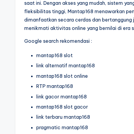
saat ini. Dengan akses yang mudah, sistem yan
li
fleksibilitas tinggi, Mantap168 menawarkan pe
n
dimanfaatkan secara cerdas dan bertanggung 
menikmati aktivitas online yang bernilai di era s
g
Google search rekomendasi :
T
e
mantap168 slot
link alternatif mantap168
r
mantap168 slot online
p
RTP mantap168
e
link gacor mantap168
r
mantap168 slot gacor
link terbaru mantap168
c
pragmatic mantap168
a