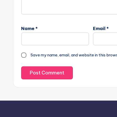
Name
*
Email
*
Save my name, email, and website in this brow