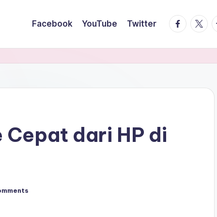
facebook.
twitte
t
Facebook
YouTube
Twitter
 Cepat dari HP di
omments