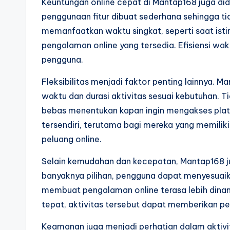
Keuntungan online cepat di Mantap168 juga did
ni
penggunaan fitur dibuat sederhana sehingga 
memanfaatkan waktu singkat, seperti saat ist
a
pengalaman online yang tersedia. Efisiensi wak
:
pengguna.
T
Fleksibilitas menjadi faktor penting lainnya.
waktu dan durasi aktivitas sesuai kebutuhan. 
e
bebas menentukan kapan ingin mengakses platf
m
tersendiri, terutama bagi mereka yang memili
peluang online.
p
Selain kemudahan dan kecepatan, Mantap168 ju
a
banyaknya pilihan, pengguna dapat menyesuaika
t
membuat pengalaman online terasa lebih dina
tepat, aktivitas tersebut dapat memberikan p
B
Keamanan juga menjadi perhatian dalam aktivi