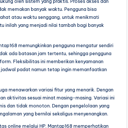
ukung oleh sistem yang praktis. Proses akses dan
tidak memakan banyak waktu. Pengguna bisa
irahat atau waktu senggang, untuk menikmati
tu inilah yang menjadi nilai tambah bagi banyak
 Mantap168 memungkinkan pengguna mengatur sendiri
Tidak ada batasan jam tertentu, sehingga pengguna
orm. Fleksibilitas ini memberikan kenyamanan
ki jadwal padat namun tetap ingin memanfaatkan
ga menawarkan variasi fitur yang menarik. Dengan
n aktivitas sesuai minat masing-masing. Variasi ini
mis dan tidak monoton. Dengan pengelolaan yang
engalaman yang bernilai sekaligus menyenangkan.
tas online melalui HP. Mantap168 memperhatikan