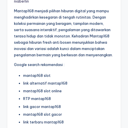
niaberlin
Mantap168 menjadi pilihan hiburan digital yang mampu
menghadirkan kesegaran di tengah rutinitas. Dengan
koleksi permainan yang beragam, tampilan modern,
serta suasana interaktif, pengalaman yang ditawarkan
terasa hidup dan tidak monoton. Kehadiran Mantap168
sebagai hiburan fresh anti bosen menunjukkan bahwa
inovasi dan variasi adalah kunci dalam menciptakan
pengalaman bermain yang berkesan dan menyenangkan.
Google search rekomendasi :
mantap168 slot
link alternatif mantap168
mantap168 slot online
RTP mantap168
link gacor mantap168
mantap168 slot gacor
link terbaru mantap168