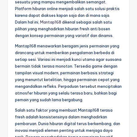
b
sesuatu yang mampu mengembalikan semangat.
e
Platform hiburan online menjadi salah satu solusi praktis
karena dapat diakses kapan saja dan di mana saja.
s
Dalam hal ini,
Mantap168
dikenal sebagai salah satu
a
pilihan yang menghadirkan hiburan fresh anti bosen
dengan konsep permainan yang variatif dan dinamis.
r
Mantap168 menawarkan beragam jenis permainan yang
d
dirancang untuk memberikan pengalaman berbeda di
i
setiap sesi. Variasi ini menjadi kunci utama agar suasana
bermain tidak terasa monoton. Tersedia game dengan
D
tampilan visual modern, permainan berbasis strategi
u
yang menuntut ketelitian, hingga permainan cepat yang
mengandalkan refleks. Perpaduan tersebut menciptakan
ni
atmosfer hiburan yang selalu terasa baru, bahkan bagi
a
pemain yang sudah lama bergabung.
:
Salah satu faktor yang membuat Mantap168 terasa
fresh adalah konsistensinya dalam menghadirkan
T
pembaruan. Dunia hiburan digital terus berkembang, dan
e
inovasi menjadi elemen penting untuk menjaga daya