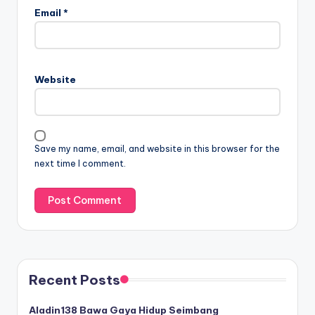
Email
*
Website
Save my name, email, and website in this browser for the
next time I comment.
Recent Posts
Aladin138 Bawa Gaya Hidup Seimbang