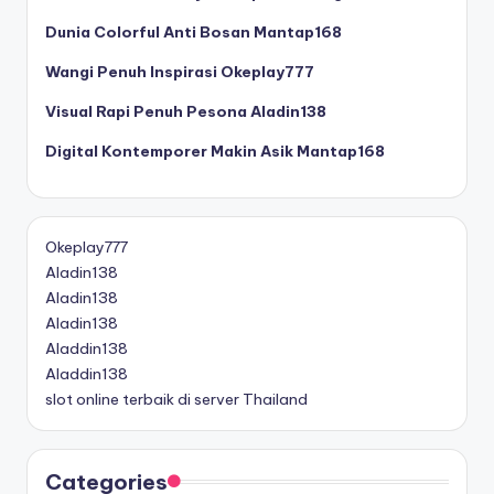
Dunia Colorful Anti Bosan Mantap168
Wangi Penuh Inspirasi Okeplay777
Visual Rapi Penuh Pesona Aladin138
Digital Kontemporer Makin Asik Mantap168
Okeplay777
Aladin138
Aladin138
Aladin138
Aladdin138
Aladdin138
slot online terbaik di server Thailand
Categories