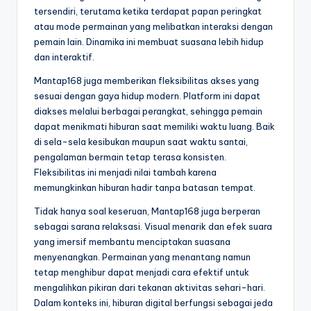
tersendiri, terutama ketika terdapat papan peringkat
P
atau mode permainan yang melibatkan interaksi dengan
a
pemain lain. Dinamika ini membuat suasana lebih hidup
dan interaktif.
li
Mantap168 juga memberikan fleksibilitas akses yang
n
sesuai dengan gaya hidup modern. Platform ini dapat
g
diakses melalui berbagai perangkat, sehingga pemain
dapat menikmati hiburan saat memiliki waktu luang. Baik
T
di sela-sela kesibukan maupun saat waktu santai,
e
pengalaman bermain tetap terasa konsisten.
Fleksibilitas ini menjadi nilai tambah karena
r
memungkinkan hiburan hadir tanpa batasan tempat.
p
Tidak hanya soal keseruan, Mantap168 juga berperan
e
sebagai sarana relaksasi. Visual menarik dan efek suara
yang imersif membantu menciptakan suasana
r
menyenangkan. Permainan yang menantang namun
c
tetap menghibur dapat menjadi cara efektif untuk
mengalihkan pikiran dari tekanan aktivitas sehari-hari.
a
Dalam konteks ini, hiburan digital berfungsi sebagai jeda