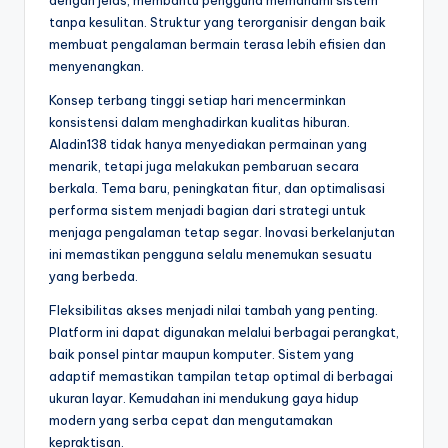
dengan jelas, membantu pengguna memahami sistem
m
tanpa kesulitan. Struktur yang terorganisir dengan baik
p
membuat pengalaman bermain terasa lebih efisien dan
menyenangkan.
a
Konsep terbang tinggi setiap hari mencerminkan
t
konsistensi dalam menghadirkan kualitas hiburan.
B
Aladin138 tidak hanya menyediakan permainan yang
menarik, tetapi juga melakukan pembaruan secara
e
berkala. Tema baru, peningkatan fitur, dan optimalisasi
r
performa sistem menjadi bagian dari strategi untuk
menjaga pengalaman tetap segar. Inovasi berkelanjutan
m
ini memastikan pengguna selalu menemukan sesuatu
ai
yang berbeda.
n
Fleksibilitas akses menjadi nilai tambah yang penting.
Platform ini dapat digunakan melalui berbagai perangkat,
y
baik ponsel pintar maupun komputer. Sistem yang
a
adaptif memastikan tampilan tetap optimal di berbagai
ukuran layar. Kemudahan ini mendukung gaya hidup
n
modern yang serba cepat dan mengutamakan
g
kepraktisan.