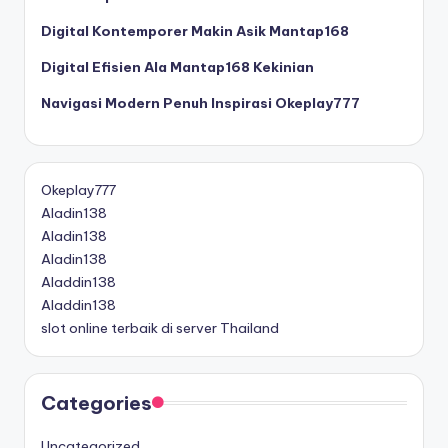
Digital Kontemporer Makin Asik Mantap168
Digital Efisien Ala Mantap168 Kekinian
Navigasi Modern Penuh Inspirasi Okeplay777
Okeplay777
Aladin138
Aladin138
Aladin138
Aladdin138
Aladdin138
slot online terbaik di server Thailand
Categories
Uncategorized