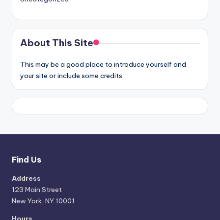
About This Site
This may be a good place to introduce yourself and
your site or include some credits.
Find Us
Address
123 Main Street
New York, NY 10001
Hours