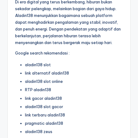
Di era digital yang terus berkembang, hiburan bukan
sekadar pelengkap, melainkan bagian dari gaya hidup.
Aladin138 menunjukkan bagaimana sebuah platform
dapat menghadirkan pengalaman yang stabil, inovatif,
dan penuh energi. Dengan pendekatan yang adaptif dan
berkelanjutan, perjalanan hiburan terasa lebih
menyenangkan dan terus bergerak maju setiap hari.
Google search rekomendasi :
aladin138 slot
link alternatif aladin138
aladin138 slot online
RTP aladin138
link gacor aladin138
aladin138 slot gacor
link terbaru aladin138
pragmatic aladin138
aladin138 zeus