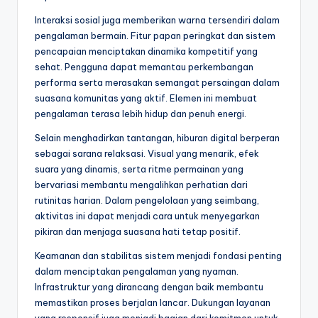
P
Interaksi sosial juga memberikan warna tersendiri dalam
pengalaman bermain. Fitur papan peringkat dan sistem
a
pencapaian menciptakan dinamika kompetitif yang
li
sehat. Pengguna dapat memantau perkembangan
performa serta merasakan semangat persaingan dalam
n
suasana komunitas yang aktif. Elemen ini membuat
g
pengalaman terasa lebih hidup dan penuh energi.
T
Selain menghadirkan tantangan, hiburan digital berperan
sebagai sarana relaksasi. Visual yang menarik, efek
e
suara yang dinamis, serta ritme permainan yang
r
bervariasi membantu mengalihkan perhatian dari
rutinitas harian. Dalam pengelolaan yang seimbang,
p
aktivitas ini dapat menjadi cara untuk menyegarkan
e
pikiran dan menjaga suasana hati tetap positif.
r
Keamanan dan stabilitas sistem menjadi fondasi penting
dalam menciptakan pengalaman yang nyaman.
c
Infrastruktur yang dirancang dengan baik membantu
a
memastikan proses berjalan lancar. Dukungan layanan