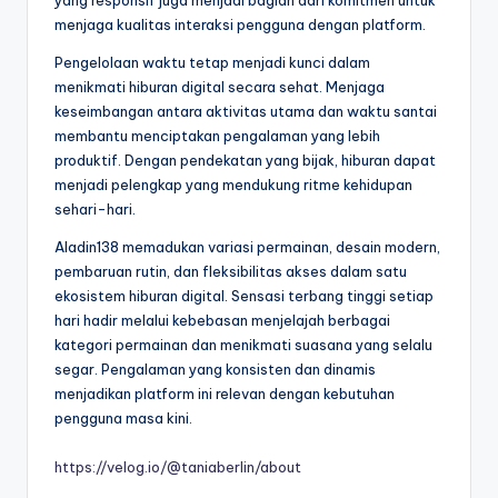
yang responsif juga menjadi bagian dari komitmen untuk
y
menjaga kualitas interaksi pengguna dengan platform.
a
Pengelolaan waktu tetap menjadi kunci dalam
menikmati hiburan digital secara sehat. Menjaga
keseimbangan antara aktivitas utama dan waktu santai
membantu menciptakan pengalaman yang lebih
produktif. Dengan pendekatan yang bijak, hiburan dapat
menjadi pelengkap yang mendukung ritme kehidupan
sehari-hari.
Aladin138 memadukan variasi permainan, desain modern,
pembaruan rutin, dan fleksibilitas akses dalam satu
ekosistem hiburan digital. Sensasi terbang tinggi setiap
hari hadir melalui kebebasan menjelajah berbagai
kategori permainan dan menikmati suasana yang selalu
segar. Pengalaman yang konsisten dan dinamis
menjadikan platform ini relevan dengan kebutuhan
pengguna masa kini.
https://velog.io/@taniaberlin/about