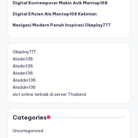
Digital Kontemporer Makin Asik Mantap168
Digital Efisien Ala Mantap168 Kekinian
Navigasi Modern Penuh Inspirasi Okeplay777
Okeplay777
Aladin138
Aladin138
Aladin138
Aladdin138
Aladdin138
slot online terbaik di server Thailand
Categories
Uncategorized