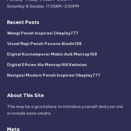
Saturday & Sunday: 11:00AM–3:00PM
Recent Posts
Wangi Penuh Inspirasi Okeplay777
Visual Rapi Penuh Pesona Aladin138
Digital Kontemporer Makin Asik Mantap168
Digital Efisien Ala Mantap168 Kekinian
Navigasi Modern Penuh Inspirasi Okeplay777
About This Site
This may be a good place to introduce yourself and your site
or include some credits.
Meta