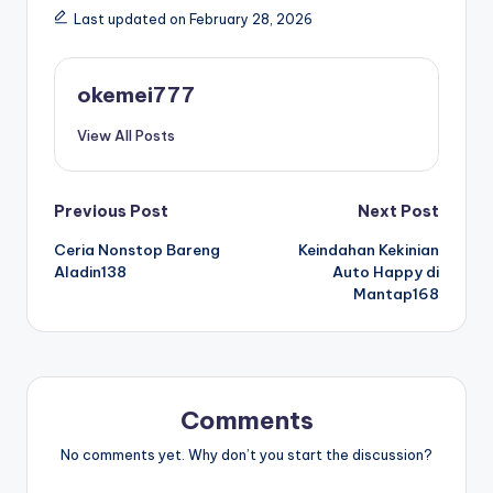
Last updated on February 28, 2026
okemei777
View All Posts
Post
Previous Post
Next Post
Ceria Nonstop Bareng
Keindahan Kekinian
navigation
Aladin138
Auto Happy di
Mantap168
Comments
No comments yet. Why don’t you start the discussion?