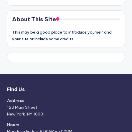
About This Site
This may be a good place to introduce yourself and
your site or include some credits.
Find Us
Address
123 Main Street
New York, NY 10001
Hours
Monday–Friday: 9:00AM–5:00PM