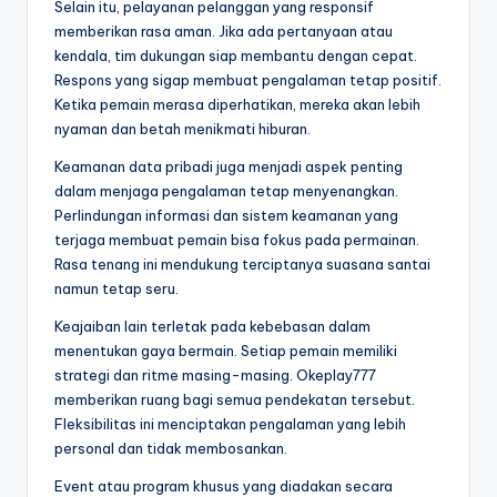
Selain itu, pelayanan pelanggan yang responsif
P
memberikan rasa aman. Jika ada pertanyaan atau
kendala, tim dukungan siap membantu dengan cepat.
a
Respons yang sigap membuat pengalaman tetap positif.
li
Ketika pemain merasa diperhatikan, mereka akan lebih
nyaman dan betah menikmati hiburan.
n
Keamanan data pribadi juga menjadi aspek penting
g
dalam menjaga pengalaman tetap menyenangkan.
T
Perlindungan informasi dan sistem keamanan yang
terjaga membuat pemain bisa fokus pada permainan.
e
Rasa tenang ini mendukung terciptanya suasana santai
r
namun tetap seru.
p
Keajaiban lain terletak pada kebebasan dalam
menentukan gaya bermain. Setiap pemain memiliki
e
strategi dan ritme masing-masing. Okeplay777
r
memberikan ruang bagi semua pendekatan tersebut.
Fleksibilitas ini menciptakan pengalaman yang lebih
c
personal dan tidak membosankan.
a
Event atau program khusus yang diadakan secara