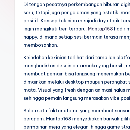
e
Di tengah pesatnya perkembangan hiburan digit
seru, tetapi juga pengalaman yang estetik, m
r
positif. Konsep kekinian menjadi daya tarik ters
b
ingin mengikuti tren terbaru.
Mantap168
hadir 
happy, di mana setiap sesi bermain terasa men
e
membosankan.
s
Keindahan kekinian terlihat dari tampilan plat
a
menghadirkan desain antarmuka yang bersih, re
membuat pemain bisa langsung menemukan berb
r
dimainkan melalui desktop maupun perangkat s
d
mata. Visual yang fresh dengan animasi halus m
sehingga pemain langsung merasakan vibe posit
i
Salah satu faktor utama yang membuat suasan
D
beragam. Mantap168 menyediakan banyak pilihan
u
permainan meja yang elegan, hingga game str