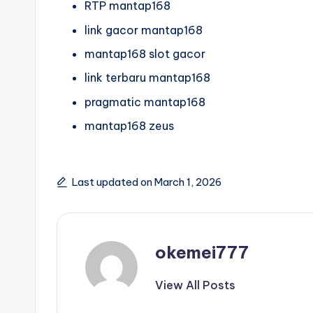
RTP mantap168
y
link gacor mantap168
a
mantap168 slot gacor
link terbaru mantap168
pragmatic mantap168
mantap168 zeus
Last updated on March 1, 2026
okemei777
View All Posts