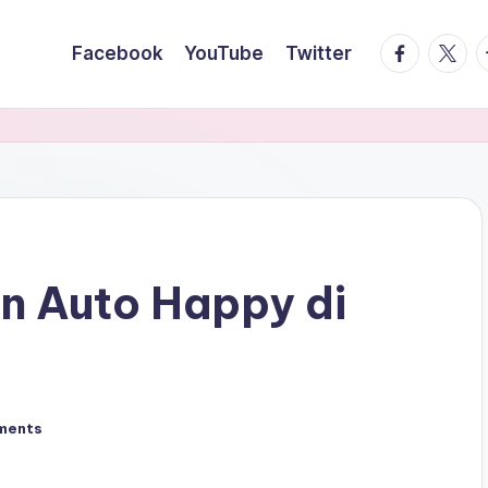
facebook.
twitte
t
Facebook
YouTube
Twitter
n Auto Happy di
ments