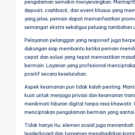
e
pengalaman semakin menyenangkan. Mantap16
deposit, cashback, dan event khusus yang mem
r
yang jelas, pemain dapat memanfaatkan prom
m
semangat ekstra sekaligus peluang tambahan u
a
Pelayanan pelanggan yang responsif juga ber
dukungan siap membantu ketika pemain memili
in
cepat dan solusi yang tepat memastikan masa
y
bermain. Layanan yang profesional menciptak
positif secara keseluruhan.
a
Aspek keamanan pun tidak kalah penting. Man
n
kuat untuk menjaga privasi dan keamanan trans
g
menikmati hiburan digital tanpa rasa khawatir
menciptakan pengalaman bermain yang santai
P
Tidak hanya itu, elemen sosial juga menambah
a
leaderboard dan turnamen menghadirkan kompe