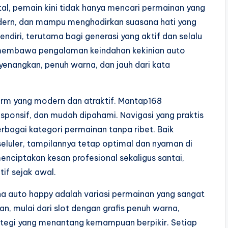
al, pemain kini tidak hanya mencari permainan yang
odern, dan mampu menghadirkan suasana hati yang
endiri, terutama bagi generasi yang aktif dan selalu
membawa pengalaman keindahan kekinian auto
yenangkan, penuh warna, dan jauh dari kata
form yang modern dan atraktif. Mantap168
sponsif, dan mudah dipahami. Navigasi yang praktis
agai kategori permainan tanpa ribet. Baik
eluler, tampilannya tetap optimal dan nyaman di
enciptakan kesan profesional sekaligus santai,
if sejak awal.
a auto happy adalah variasi permainan yang sangat
, mulai dari slot dengan grafis penuh warna,
ategi yang menantang kemampuan berpikir. Setiap