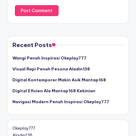
Recent Posts
Wangi Penuh Inspirasi Okeplay777
Visual Rapi Penuh Pesona Aladin138
Digital Kontemporer Makin Asik Mantap168
Digital Efisien Ala Mantap168 Kekinian
Navigasi Modern Penuh Inspirasi Okeplay777
Okeplay777
Aladin138