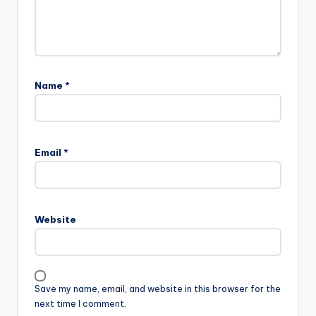
Name
*
Email
*
Website
Save my name, email, and website in this browser for the
next time I comment.