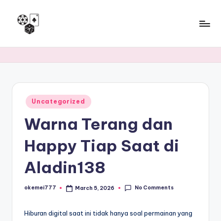
Skip
to
J
Aman
content
dan
u
nyaman,
d
judi
online
i
dengan
Posted
Uncategorized
O
in
sistem
Warna Terang dan
nl
keamanan
terbaik.
in
Happy Tiap Saat di
e
Aladin138
T
e
No Comments
okemei777
March 5, 2026
Posted
by
r
Hiburan digital saat ini tidak hanya soal permainan yang