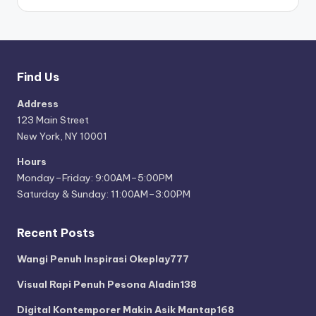
Find Us
Address
123 Main Street
New York, NY 10001
Hours
Monday–Friday: 9:00AM–5:00PM
Saturday & Sunday: 11:00AM–3:00PM
Recent Posts
Wangi Penuh Inspirasi Okeplay777
Visual Rapi Penuh Pesona Aladin138
Digital Kontemporer Makin Asik Mantap168