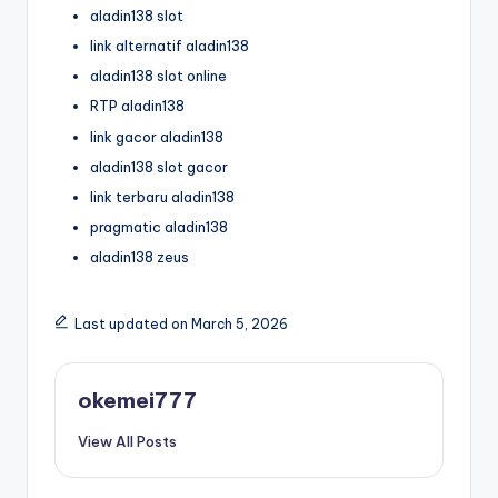
aladin138 slot
link alternatif aladin138
aladin138 slot online
RTP aladin138
link gacor aladin138
aladin138 slot gacor
link terbaru aladin138
pragmatic aladin138
aladin138 zeus
Last updated on March 5, 2026
okemei777
View All Posts