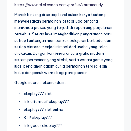
https://www.clickasnap.com/profile/zarramaudy
Meraih bintang di setiap level bukan hanya tentang
menyelesaikan permainan, tetapi juga tentang
menikmati proses yang terjadi di sepanjang perjalanan
tersebut. Setiap level menghadirkan pengalaman baru,
setiap tantangan memberikan pelajaran berbeda, dan
setiap bintang menjadi simbol dari usaha yang telah
dilakukan. Dengan kombinasi antara grafis modern,
sistem permainan yang stabil, serta variasi game yang
luas, perjalanan dalam dunia permainan terasa lebih
hidup dan penuh warna bagi para pemain.
Google search rekomendasi :
okeplay777 slot
link alternatif okeplay777
okeplay777 slot online
RTP okeplay777
link gacor okeplay777