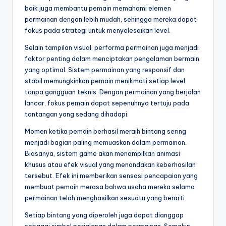
baik juga membantu pemain memahami elemen
P
permainan dengan lebih mudah, sehingga mereka dapat
a
fokus pada strategi untuk menyelesaikan level.
li
Selain tampilan visual, performa permainan juga menjadi
faktor penting dalam menciptakan pengalaman bermain
n
yang optimal. Sistem permainan yang responsif dan
g
stabil memungkinkan pemain menikmati setiap level
tanpa gangguan teknis. Dengan permainan yang berjalan
T
lancar, fokus pemain dapat sepenuhnya tertuju pada
e
tantangan yang sedang dihadapi.
r
Momen ketika pemain berhasil meraih bintang sering
menjadi bagian paling memuaskan dalam permainan.
p
Biasanya, sistem game akan menampilkan animasi
e
khusus atau efek visual yang menandakan keberhasilan
tersebut. Efek ini memberikan sensasi pencapaian yang
r
membuat pemain merasa bahwa usaha mereka selama
c
permainan telah menghasilkan sesuatu yang berarti.
a
Setiap bintang yang diperoleh juga dapat dianggap