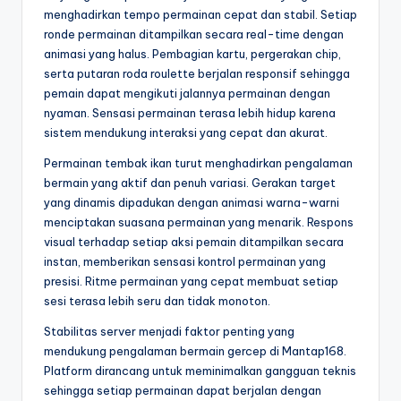
menghadirkan tempo permainan cepat dan stabil. Setiap
P
ronde permainan ditampilkan secara real-time dengan
a
animasi yang halus. Pembagian kartu, pergerakan chip,
serta putaran roda roulette berjalan responsif sehingga
li
pemain dapat mengikuti jalannya permainan dengan
n
nyaman. Sensasi permainan terasa lebih hidup karena
sistem mendukung interaksi yang cepat dan akurat.
g
Permainan tembak ikan turut menghadirkan pengalaman
T
bermain yang aktif dan penuh variasi. Gerakan target
e
yang dinamis dipadukan dengan animasi warna-warni
menciptakan suasana permainan yang menarik. Respons
r
visual terhadap setiap aksi pemain ditampilkan secara
p
instan, memberikan sensasi kontrol permainan yang
presisi. Ritme permainan yang cepat membuat setiap
e
sesi terasa lebih seru dan tidak monoton.
r
Stabilitas server menjadi faktor penting yang
c
mendukung pengalaman bermain gercep di Mantap168.
Platform dirancang untuk meminimalkan gangguan teknis
a
sehingga setiap permainan dapat berjalan dengan