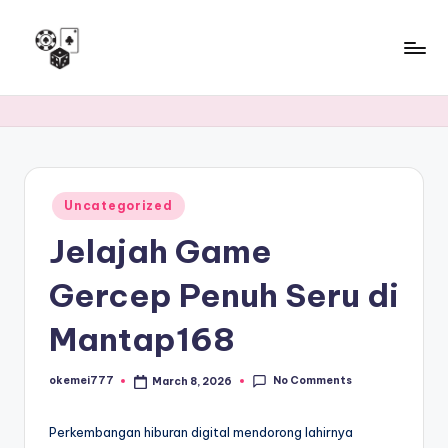
Skip
to
J
Aman
content
dan
u
nyaman,
d
judi
online
i
dengan
Posted
Uncategorized
O
in
sistem
Jelajah Game
nl
keamanan
terbaik.
in
Gercep Penuh Seru di
e
Mantap168
T
e
No Comments
okemei777
March 8, 2026
Posted
by
r
Perkembangan hiburan digital mendorong lahirnya