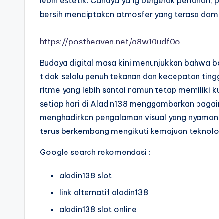
lebih estetik. Cahaya yang bergerak perlahan,
y
bersih menciptakan atmosfer yang terasa dama
a
https://postheaven.net/a8w10udf0o
Budaya digital masa kini menunjukkan bahwa 
tidak selalu penuh tekanan dan kecepatan ting
ritme yang lebih santai namun tetap memiliki k
setiap hari di Aladin138 menggambarkan baga
menghadirkan pengalaman visual yang nyaman, r
terus berkembang mengikuti kemajuan teknolog
Google search rekomendasi :
aladin138 slot
link alternatif aladin138
aladin138 slot online