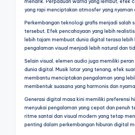
menarik. Perpaduan warna yang lembut, efek ca
ni
yang rapi menciptakan atmosfer yang nyaman
a
Perkembangan teknologi grafis menjadi salah
tersebut. Efek pencahayaan yang lebih realistis,
:
lebih tajam membuat dunia digital terasa leb
T
pengalaman visual menjadi lebih natural dan tid
e
Selain visual, elemen audio juga memiliki per
dunia digital. Musik latar yang tenang, efek sua
m
membantu menciptakan pengalaman yang lebih ri
p
membentuk suasana yang harmonis dan nyaman u
a
Generasi digital masa kini memiliki preferens
menyukai pengalaman yang cepat dan penuh te
t
ritme santai dan visual modern yang tetap mena
B
penting dalam perkembangan hiburan digital m