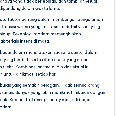
haya yang tidak berlebihan, dan tampilan visual
 dipandang dalam waktu lama.
 satu faktor penting dalam membangun pengalaman
 transisi warna yang halus, serta detail visual yang
ih hidup. Teknologi modern memungkinkan
ak terlalu intens di mata.
an besar dalam menciptakan suasana santai dalam
ra yang lembut, serta ritme audio yang stabil
leks. Kombinasi antara audio dan visual ini
ntuk dinikmati setiap hari.
i hiburan yang semakin beragam. Tidak semua orang
kanan. Banyak yang lebih menikmati hiburan dengan
rik. Karena itu, konsep santuy menjadi bagian
odern.