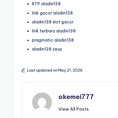
RTP aladin138
link gacor aladin138
aladin138 slot gacor
link terbaru aladin138
pragmatic aladin138
aladin138 zeus
Last updated on May 21, 2026
okemei777
View All Posts