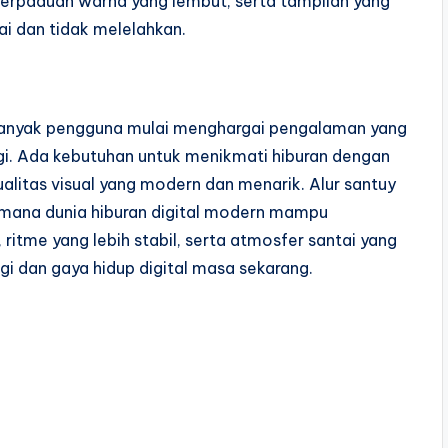
 perpaduan warna yang lembut, serta tampilan yang
i dan tidak melelahkan.
banyak pengguna mulai menghargai pengalaman yang
gi. Ada kebutuhan untuk menikmati hiburan dengan
ualitas visual yang modern dan menarik. Alur santuy
imana dunia hiburan digital modern mampu
itme yang lebih stabil, serta atmosfer santai yang
i dan gaya hidup digital masa sekarang.