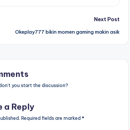
Next Post
Okeplay777 bikin momen gaming makin asik
mments
n’t you start the discussion?
e a Reply
ublished.
Required fields are marked
*