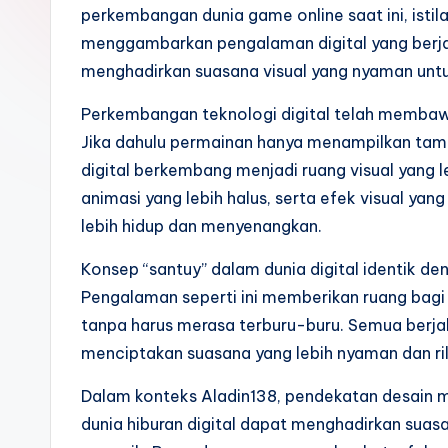
e
perkembangan dunia game online saat ini, istila
menggambarkan pengalaman digital yang berjal
r
menghadirkan suasana visual yang nyaman untuk
b
Perkembangan teknologi digital telah membawa
e
Jika dahulu permainan hanya menampilkan tampi
digital berkembang menjadi ruang visual yang l
s
animasi yang lebih halus, serta efek visual yan
a
lebih hidup dan menyenangkan.
r
Konsep “santuy” dalam dunia digital identik de
Pengalaman seperti ini memberikan ruang bagi
d
tanpa harus merasa terburu-buru. Semua berja
i
menciptakan suasana yang lebih nyaman dan ril
D
Dalam konteks Aladin138, pendekatan desain
dunia hiburan digital dapat menghadirkan suas
u