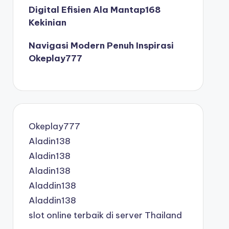
Digital Efisien Ala Mantap168
Kekinian
Navigasi Modern Penuh Inspirasi
Okeplay777
Okeplay777
Aladin138
Aladin138
Aladin138
Aladdin138
Aladdin138
slot online terbaik di server Thailand