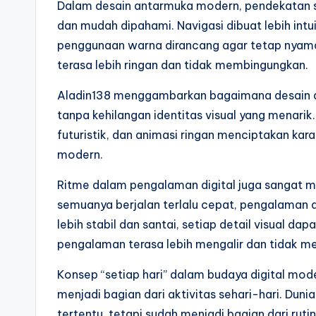
e
Dalam desain antarmuka modern, pendekatan san
dan mudah dipahami. Navigasi dibuat lebih intuit
r
penggunaan warna dirancang agar tetap nyama
m
terasa lebih ringan dan tidak membingungkan.
a
Aladin138 menggambarkan bagaimana desain d
tanpa kehilangan identitas visual yang menarik
in
futuristik, dan animasi ringan menciptakan kar
y
modern.
a
Ritme dalam pengalaman digital juga sangat 
semuanya berjalan terlalu cepat, pengalaman 
n
lebih stabil dan santai, setiap detail visual da
g
pengalaman terasa lebih mengalir dan tidak m
P
Konsep “setiap hari” dalam budaya digital mo
menjadi bagian dari aktivitas sehari-hari. Duni
a
tertentu, tetapi sudah menjadi bagian dari rut