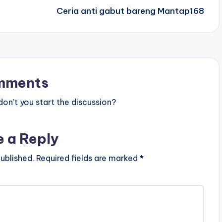
Ceria anti gabut bareng Mantap168
mments
n’t you start the discussion?
e a Reply
ublished.
Required fields are marked
*