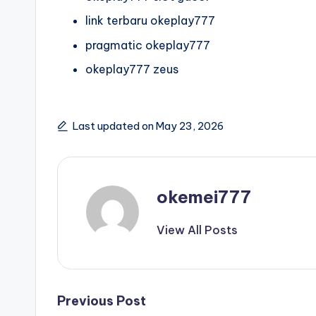
link terbaru okeplay777
pragmatic okeplay777
okeplay777 zeus
Last updated on May 23, 2026
okemei777
View All Posts
Post
Previous Post