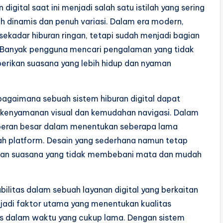
gital saat ini menjadi salah satu istilah yang sering
h dinamis dan penuh variasi. Dalam era modern,
 sekadar hiburan ringan, tetapi sudah menjadi bagian
g. Banyak pengguna mencari pengalaman yang tidak
erikan suasana yang lebih hidup dan nyaman
gaimana sebuah sistem hiburan digital dapat
kenyamanan visual dan kemudahan navigasi. Dalam
 peran besar dalam menentukan seberapa lama
h platform. Desain yang sederhana namun tetap
kan suasana yang tidak membebani mata dan mudah
litas dalam sebuah layanan digital yang berkaitan
njadi faktor utama yang menentukan kualitas
s dalam waktu yang cukup lama. Dengan sistem