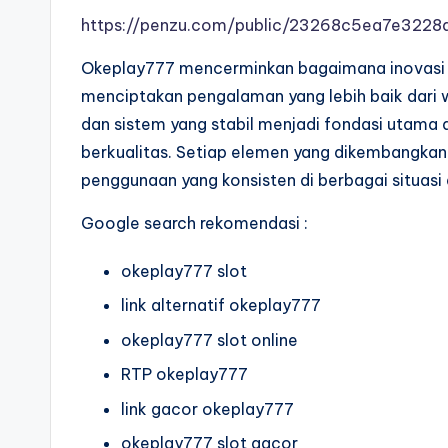
https://penzu.com/public/23268c5ea7e3228
y
Okeplay777 mencerminkan bagaimana inovasi da
a
menciptakan pengalaman yang lebih baik dari w
dan sistem yang stabil menjadi fondasi utama 
berkualitas. Setiap elemen yang dikembangkan
penggunaan yang konsisten di berbagai situasi
Google search rekomendasi :
okeplay777 slot
link alternatif okeplay777
okeplay777 slot online
RTP okeplay777
link gacor okeplay777
okeplay777 slot gacor