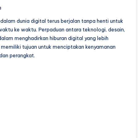
a
lam dunia digital terus berjalan tanpa henti untuk
aktu ke waktu. Perpaduan antara teknologi, desain,
dalam menghadirkan hiburan digital yang lebih
 memiliki tujuan untuk menciptakan kenyamanan
 dan perangkat.