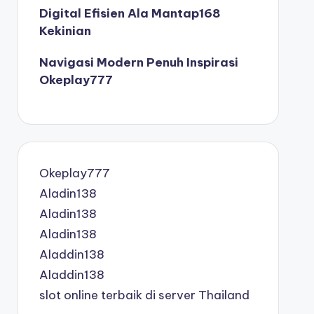
Digital Efisien Ala Mantap168
Kekinian
Navigasi Modern Penuh Inspirasi
Okeplay777
Okeplay777
Aladin138
Aladin138
Aladin138
Aladdin138
Aladdin138
slot online terbaik di server Thailand