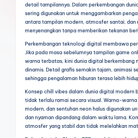
e
detail tampilannya. Dalam perkembangan dunia 
sering digunakan untuk menggambarkan pengal
r
antara tampilan modern, atmosfer santai, dan r
b
menyenangkan tanpa memberikan tekanan berl
e
Perkembangan teknologi digital membawa peru
Jika pada masa sebelumnya tampilan game on
s
warna terbatas, kini dunia digital berkembang m
a
dinamis. Detail grafis semakin tajam, animasi se
sehingga pengalaman hiburan terasa lebih hidu
r
Konsep chill vibes dalam dunia digital modern
d
tidak terlalu ramai secara visual. Warna-warna 
i
modern, dan sentuhan neon halus digunakan un
dan nyaman dipandang dalam waktu lama. Ko
D
atmosfer yang stabil dan tidak melelahkan mat
u