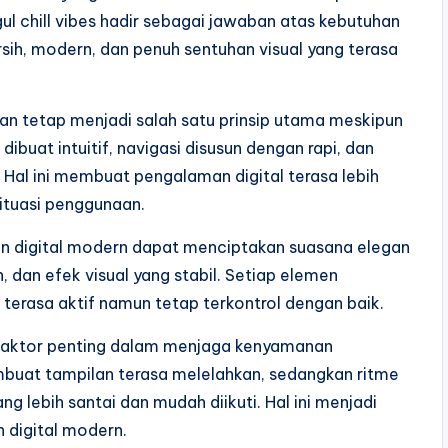
gul chill vibes hadir sebagai jawaban atas kebutuhan
ih, modern, dan penuh sentuhan visual yang terasa
n tetap menjadi salah satu prinsip utama meskipun
 dibuat intuitif, navigasi disusun dengan rapi, dan
Hal ini membuat pengalaman digital terasa lebih
tuasi penggunaan.
digital modern dapat menciptakan suasana elegan
, dan efek visual yang stabil. Setiap elemen
erasa aktif namun tetap terkontrol dengan baik.
 faktor penting dalam menjaga kenyamanan
buat tampilan terasa melelahkan, sedangkan ritme
g lebih santai dan mudah diikuti. Hal ini menjadi
 digital modern.