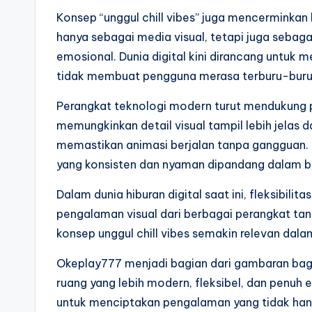
li
Konsep “unggul chill vibes” juga mencerminkan 
hanya sebagai media visual, tetapi juga seb
n
emosional. Dunia digital kini dirancang untuk m
g
tidak membuat pengguna merasa terburu-buru
T
Perangkat teknologi modern turut mendukung pe
memungkinkan detail visual tampil lebih jelas 
e
memastikan animasi berjalan tanpa gangguan.
r
yang konsisten dan nyaman dipandang dalam be
p
Dalam dunia hiburan digital saat ini, fleksibil
pengalaman visual dari berbagai perangkat tan
e
konsep unggul chill vibes semakin relevan dala
r
Okeplay777 menjadi bagian dari gambaran bag
c
ruang yang lebih modern, fleksibel, dan penuh e
a
untuk menciptakan pengalaman yang tidak han