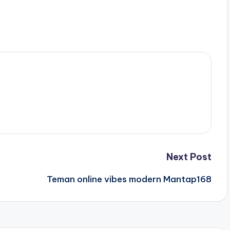
Next Post
Teman online vibes modern Mantap168