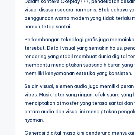
Dalam konteks Okeplay777, pendekatan desain
ni
visual disusun secara harmonis. Efek cahaya yan
penggunaan warna modern yang tidak terlalu 
a
namun tetap santai.
:
Perkembangan teknologi grafis juga memaink
T
tersebut. Detail visual yang semakin halus, pe
rendering yang stabil membuat dunia digital te
e
membantu menciptakan suasana hiburan yang ti
m
memiliki kenyamanan estetika yang konsisten.
p
Selain visual, elemen audio juga memiliki per
vibes. Musik latar yang ringan, efek suara yan
a
menciptakan atmosfer yang terasa santai dan
t
antara audio dan visual ini menciptakan penga
nyaman.
B
Generasi digital masa kini cenderung menyukai 