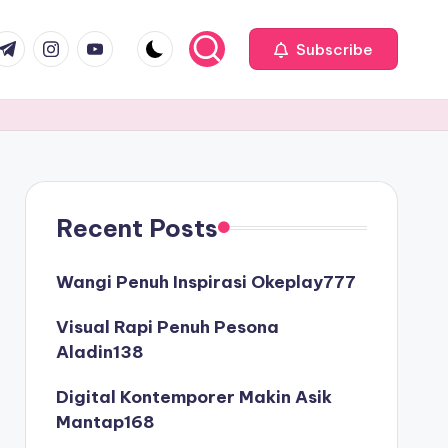
com
r.com
.me
instagram.com
youtube.com
Subscribe
Recent Posts
Wangi Penuh Inspirasi Okeplay777
Visual Rapi Penuh Pesona
Aladin138
Digital Kontemporer Makin Asik
Mantap168