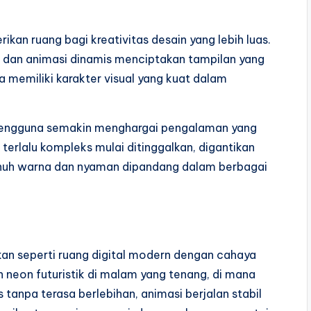
rikan ruang bagi kreativitas desain yang lebih luas.
 dan animasi dinamis menciptakan tampilan yang
a memiliki karakter visual yang kuat dalam
 pengguna semakin menghargai pengalaman yang
g terlalu kompleks mulai ditinggalkan, digantikan
enuh warna dan nyaman dipandang dalam berbagai
kan seperti ruang digital modern dengan cahaya
n neon futuristik di malam yang tenang, di mana
anpa terasa berlebihan, animasi berjalan stabil