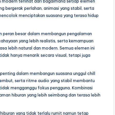
 modern terlihat dari bagaimana setiap elemen
g bergerak perlahan, animasi yang stabil, serta
mencolok menciptakan suasana yang terasa hidup
an peran besar dalam membangun pengalaman
ncahayaan yang lebih realistis, serta kemampuan
rasa lebih natural dan modern. Semua elemen ini
dak hanya menarik secara visual, tetapi juga
an penting dalam membangun suasana unggul chill
g lembut, serta ritme audio yang stabil membantu
 tidak mengganggu fokus pengguna. Kombinasi
laman hiburan yang lebih seimbang dan terasa lebih
hiburan yang tidak terlalu rumit namun tetap