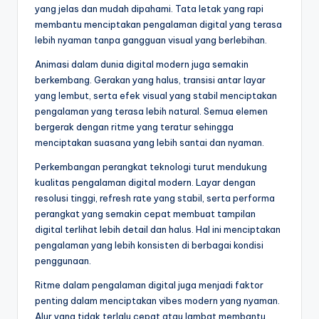
y
yang jelas dan mudah dipahami. Tata letak yang rapi
membantu menciptakan pengalaman digital yang terasa
a
lebih nyaman tanpa gangguan visual yang berlebihan.
Animasi dalam dunia digital modern juga semakin
berkembang. Gerakan yang halus, transisi antar layar
yang lembut, serta efek visual yang stabil menciptakan
pengalaman yang terasa lebih natural. Semua elemen
bergerak dengan ritme yang teratur sehingga
menciptakan suasana yang lebih santai dan nyaman.
Perkembangan perangkat teknologi turut mendukung
kualitas pengalaman digital modern. Layar dengan
resolusi tinggi, refresh rate yang stabil, serta performa
perangkat yang semakin cepat membuat tampilan
digital terlihat lebih detail dan halus. Hal ini menciptakan
pengalaman yang lebih konsisten di berbagai kondisi
penggunaan.
Ritme dalam pengalaman digital juga menjadi faktor
penting dalam menciptakan vibes modern yang nyaman.
Alur yang tidak terlalu cepat atau lambat membantu