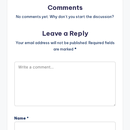
Comments
No comments yet. Why don’t you start the discussion?
Leave a Reply
Your email address will not be published.
Required fields
are marked
*
Name
*