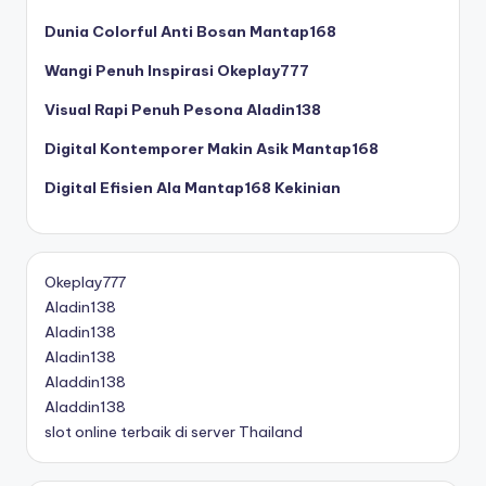
Dunia Colorful Anti Bosan Mantap168
Wangi Penuh Inspirasi Okeplay777
Visual Rapi Penuh Pesona Aladin138
Digital Kontemporer Makin Asik Mantap168
Digital Efisien Ala Mantap168 Kekinian
Okeplay777
Aladin138
Aladin138
Aladin138
Aladdin138
Aladdin138
slot online terbaik di server Thailand