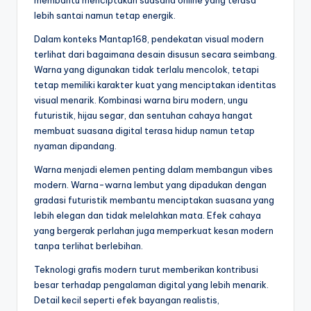
membantu menciptakan suasana online yang terasa
m
lebih santai namun tetap energik.
p
Dalam konteks Mantap168, pendekatan visual modern
a
terlihat dari bagaimana desain disusun secara seimbang.
Warna yang digunakan tidak terlalu mencolok, tetapi
t
tetap memiliki karakter kuat yang menciptakan identitas
B
visual menarik. Kombinasi warna biru modern, ungu
futuristik, hijau segar, dan sentuhan cahaya hangat
e
membuat suasana digital terasa hidup namun tetap
r
nyaman dipandang.
m
Warna menjadi elemen penting dalam membangun vibes
modern. Warna-warna lembut yang dipadukan dengan
ai
gradasi futuristik membantu menciptakan suasana yang
n
lebih elegan dan tidak melelahkan mata. Efek cahaya
yang bergerak perlahan juga memperkuat kesan modern
y
tanpa terlihat berlebihan.
a
Teknologi grafis modern turut memberikan kontribusi
n
besar terhadap pengalaman digital yang lebih menarik.
Detail kecil seperti efek bayangan realistis,
g