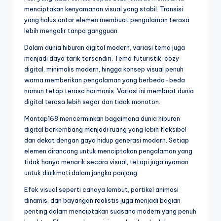
menciptakan kenyamanan visual yang stabil. Transisi
yang halus antar elemen membuat pengalaman terasa
lebih mengalir tanpa gangguan.
Dalam dunia hiburan digital modern, variasi tema juga
menjadi daya tarik tersendiri. Tema futuristik, cozy
digital, minimalis modern, hingga konsep visual penuh
warna memberikan pengalaman yang berbeda-beda
namun tetap terasa harmonis. Variasi ini membuat dunia
digital terasa lebih segar dan tidak monoton.
Mantap168 mencerminkan bagaimana dunia hiburan
digital berkembang menjadi ruang yang lebih fleksibel
dan dekat dengan gaya hidup generasi modern. Setiap
elemen dirancang untuk menciptakan pengalaman yang
tidak hanya menarik secara visual, tetapi juga nyaman
untuk dinikmati dalam jangka panjang.
Efek visual seperti cahaya lembut, partikel animasi
dinamis, dan bayangan realistis juga menjadi bagian
penting dalam menciptakan suasana modern yang penuh