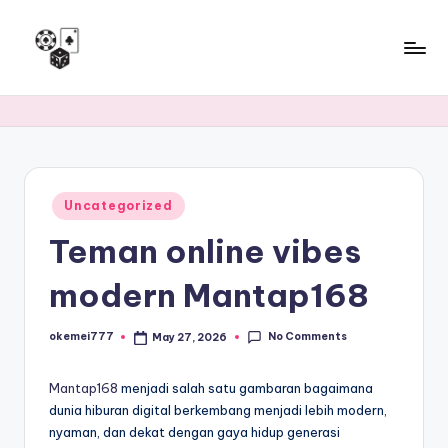
Skip
to
J
Aman
content
dan
u
nyaman,
d
judi
online
i
dengan
Posted
Uncategorized
O
in
sistem
Teman online vibes
nl
keamanan
terbaik.
in
modern Mantap168
e
No Comments
okemei777
May 27, 2026
T
Posted
by
e
Mantap168
menjadi salah satu gambaran bagaimana
r
dunia hiburan digital berkembang menjadi lebih modern,
nyaman, dan dekat dengan gaya hidup generasi