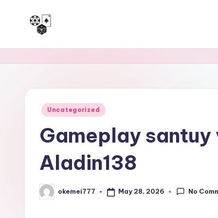
Skip
to
J
Aman
content
dan
u
nyaman,
d
judi
online
i
Posted
Uncategorized
dengan
in
O
sistem
Gameplay santuy v
keamanan
nl
Aladin138
terbaik.
in
e
No Com
May 28, 2026
okemei777
Posted
by
T