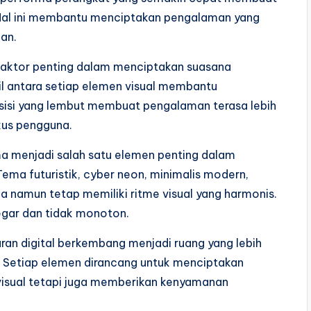
us. Hal ini membantu menciptakan pengalaman yang
an.
faktor penting dalam menciptakan suasana
bil antara setiap elemen visual membantu
sisi yang lembut membuat pengalaman terasa lebih
kus pengguna.
ema menjadi salah satu elemen penting dalam
ma futuristik, cyber neon, minimalis modern,
 namun tetap memiliki ritme visual yang harmonis.
segar dan tidak monoton.
an digital berkembang menjadi ruang yang lebih
. Setiap elemen dirancang untuk menciptakan
visual tetapi juga memberikan kenyamanan