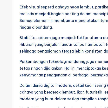
y
Efek visual seperti cahaya neon lembut, partik
realistis menjadi bagian penting dalam mencip
a
Semua elemen ini membantu menciptakan tampil
ringan dipandang.
Stabilitas sistem juga menjadi faktor utama 
Hiburan yang berjalan lancar tanpa hambatan 
sehingga pengalaman terasa lebih konsisten d
Perkembangan teknologi rendering juga memung
tetap ringan dijalankan. Hal ini menciptakan ke
kenyamanan penggunaan di berbagai perangka
Dalam dunia digital modern, detail kecil sering
cahaya yang bergerak lembut, ikon futuristik, s
modern yang kuat dalam setiap tampilan tanp