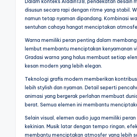
Dalam konteks Aladin138, pendekatan desain mo
ni
disusun secara rapi dengan ritme yang stabil. 
namun tetap nyaman dipandang. Kombinasi warn
a
sentuhan cahaya hangat menciptakan atmosfer d
:
Warna memiliki peran penting dalam membangu
T
lembut membantu menciptakan kenyamanan visu
Gradasi warna yang halus membuat setiap elem
e
kesan modern yang lebih elegan.
m
Teknologi grafis modern memberikan kontribus
p
lebih stylish dan nyaman. Detail seperti pencah
animasi yang bergerak perlahan membuat dunia 
a
berat. Semua elemen ini membantu menciptakan
t
Selain visual, elemen audio juga memiliki per
B
kekinian. Musik latar dengan tempo ringan, efek
membantu menciptakan atmosfer yang lebih sa