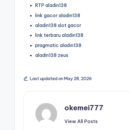
RTP aladin138
link gacor aladin138
aladin138 slot gacor
link terbaru aladin138
pragmatic aladin138
aladin138 zeus
Last updated on May 28, 2026
okemei777
View All Posts