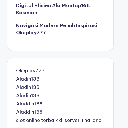
Digital Efisien Ala Mantap168
Kekinian
Navigasi Modern Penuh Inspirasi
Okeplay777
Okeplay777
Aladin138
Aladin138
Aladin138
Aladdin138
Aladdin138
slot online terbaik di server Thailand