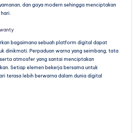
yamanan, dan gaya modern sehingga menciptakan
hari.
iwanty
rkan bagaimana sebuah platform digital dapat
uk dinikmati. Perpaduan warna yang seimbang, tata
, serta atmosfer yang santai menciptakan
an. Setiap elemen bekerja bersama untuk
i terasa lebih berwarna dalam dunia digital