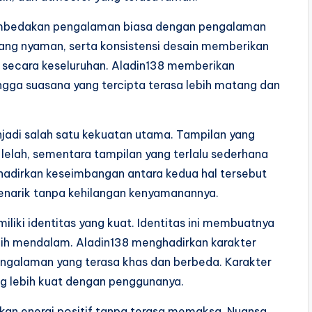
 membedakan pengalaman biasa dengan pengalaman
i yang nyaman, serta konsistensi desain memberikan
n secara keseluruhan. Aladin138 memberikan
ingga suasana yang tercipta terasa lebih matang dan
adi salah satu kekuatan utama. Tampilan yang
lelah, sementara tampilan yang terlalu sederhana
hadirkan keseimbangan antara kedua hal tersebut
enarik tanpa kehilangan kenyamanannya.
iliki identitas yang kuat. Identitas ini membuatnya
bih mendalam. Aladin138 menghadirkan karakter
engalaman yang terasa khas dan berbeda. Karakter
 lebih kuat dengan penggunanya.
an energi positif tanpa terasa memaksa. Nuansa