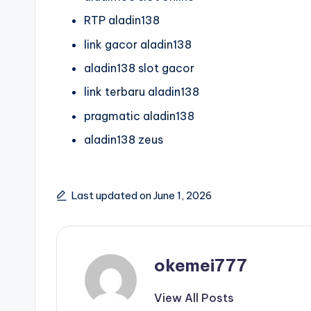
RTP aladin138
link gacor aladin138
aladin138 slot gacor
link terbaru aladin138
pragmatic aladin138
aladin138 zeus
Last updated on June 1, 2026
okemei777
View All Posts