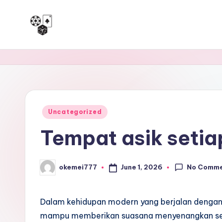
Skip
to
J
Aman
content
dan
u
nyaman,
d
judi
online
i
Posted
Uncategorized
dengan
in
O
sistem
Tempat asik setia
keamanan
nl
terbaik.
in
No Comm
June 1, 2026
okemei777
Posted
by
e
Dalam kehidupan modern yang berjalan dengan
T
mampu memberikan suasana menyenangkan setia