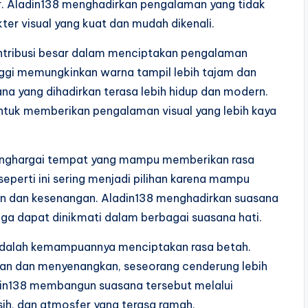
r. Aladin138 menghadirkan pengalaman yang tidak
r visual yang kuat dan mudah dikenali.
ntribusi besar dalam menciptakan pengalaman
tinggi memungkinkan warna tampil lebih tajam dan
asana yang dihadirkan terasa lebih hidup dan modern.
ntuk memberikan pengalaman visual yang lebih kaya
menghargai tempat yang mampu memberikan rasa
seperti ini sering menjadi pilihan karena mampu
 dan kesenangan. Aladin138 menghadirkan suasana
ga dapat dinikmati dalam berbagai suasana hati.
k adalah kemampuannya menciptakan rasa betah.
man dan menyenangkan, seseorang cenderung lebih
din138 membangun suasana tersebut melalui
sih, dan atmosfer yang terasa ramah.