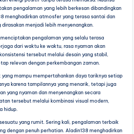
kan pengalaman yang lebih berkesan dibandingkan
138 menghadirkan atmosfer yang terasa santai dan
g dirasakan menjadi lebih menyenangkan.
m menciptakan pengalaman yang selalu terasa
terjaga dari waktu ke waktu, rasa nyaman akan
nsistensi tersebut melalui desain yang stabil,
tetap relevan dengan perkembangan zaman.
pat yang mampu mempertahankan daya tariknya setiap
hanya karena tampilannya yang menarik, tetapi juga
an yang nyaman dan menyenangkan secara
tan tersebut melalui kombinasi visual modern,
a hidup.
sesuatu yang rumit. Sering kali, pengalaman terbaik
cang dengan penuh perhatian. Aladin138 menghadirkan