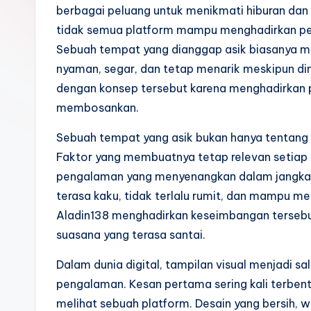
e
berbagai peluang untuk menikmati hiburan dan 
tidak semua platform mampu menghadirkan pen
r
Sebuah tempat yang dianggap asik biasanya 
b
nyaman, segar, dan tetap menarik meskipun din
dengan konsep tersebut karena menghadirkan 
e
membosankan.
s
Sebuah tempat yang asik bukan hanya tentang
a
Faktor yang membuatnya tetap relevan setia
pengalaman yang menyenangkan dalam jangka 
r
terasa kaku, tidak terlalu rumit, dan mampu m
d
Aladin138 menghadirkan keseimbangan tersebu
suasana yang terasa santai.
i
Dalam dunia digital, tampilan visual menjadi s
D
pengalaman. Kesan pertama sering kali terben
u
melihat sebuah platform. Desain yang bersih, w