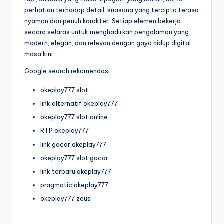
perhatian terhadap detail, suasana yang tercipta terasa
nyaman dan penuh karakter. Setiap elemen bekerja
secara selaras untuk menghadirkan pengalaman yang
modern, elegan, dan relevan dengan gaya hidup digital
masa kini.
Google search rekomendasi :
okeplay777 slot
link alternatif okeplay777
okeplay777 slot online
RTP okeplay777
link gacor okeplay777
okeplay777 slot gacor
link terbaru okeplay777
pragmatic okeplay777
okeplay777 zeus