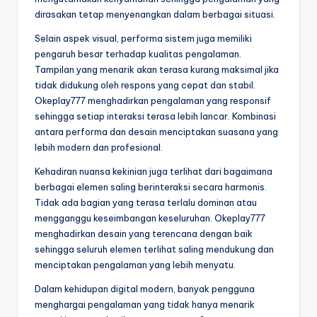
dirasakan tetap menyenangkan dalam berbagai situasi.
Selain aspek visual, performa sistem juga memiliki
pengaruh besar terhadap kualitas pengalaman.
Tampilan yang menarik akan terasa kurang maksimal jika
tidak didukung oleh respons yang cepat dan stabil.
Okeplay777 menghadirkan pengalaman yang responsif
sehingga setiap interaksi terasa lebih lancar. Kombinasi
antara performa dan desain menciptakan suasana yang
lebih modern dan profesional.
Kehadiran nuansa kekinian juga terlihat dari bagaimana
berbagai elemen saling berinteraksi secara harmonis.
Tidak ada bagian yang terasa terlalu dominan atau
mengganggu keseimbangan keseluruhan. Okeplay777
menghadirkan desain yang terencana dengan baik
sehingga seluruh elemen terlihat saling mendukung dan
menciptakan pengalaman yang lebih menyatu.
Dalam kehidupan digital modern, banyak pengguna
menghargai pengalaman yang tidak hanya menarik