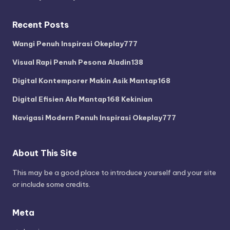
Recent Posts
Wangi Penuh Inspirasi Okeplay777
Visual Rapi Penuh Pesona Aladin138
Digital Kontemporer Makin Asik Mantap168
Digital Efisien Ala Mantap168 Kekinian
Navigasi Modern Penuh Inspirasi Okeplay777
About This Site
This may be a good place to introduce yourself and your site
or include some credits.
Meta