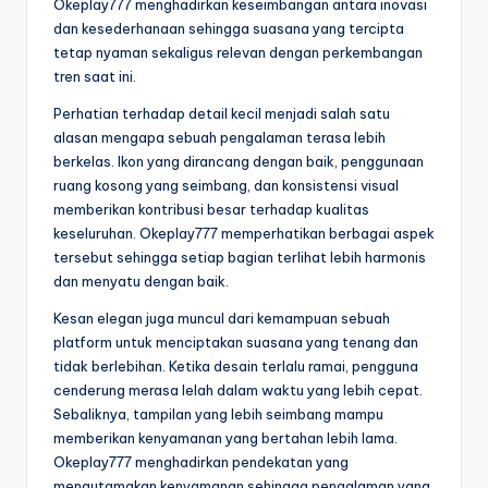
Okeplay777 menghadirkan keseimbangan antara inovasi
dan kesederhanaan sehingga suasana yang tercipta
tetap nyaman sekaligus relevan dengan perkembangan
tren saat ini.
Perhatian terhadap detail kecil menjadi salah satu
alasan mengapa sebuah pengalaman terasa lebih
berkelas. Ikon yang dirancang dengan baik, penggunaan
ruang kosong yang seimbang, dan konsistensi visual
memberikan kontribusi besar terhadap kualitas
keseluruhan. Okeplay777 memperhatikan berbagai aspek
tersebut sehingga setiap bagian terlihat lebih harmonis
dan menyatu dengan baik.
Kesan elegan juga muncul dari kemampuan sebuah
platform untuk menciptakan suasana yang tenang dan
tidak berlebihan. Ketika desain terlalu ramai, pengguna
cenderung merasa lelah dalam waktu yang lebih cepat.
Sebaliknya, tampilan yang lebih seimbang mampu
memberikan kenyamanan yang bertahan lebih lama.
Okeplay777 menghadirkan pendekatan yang
mengutamakan kenyamanan sehingga pengalaman yang