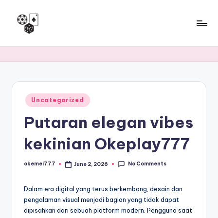
Skip
to
J
Aman
content
dan
u
nyaman,
d
judi
online
i
dengan
Posted
Uncategorized
O
in
sistem
Putaran elegan vibes
nl
keamanan
terbaik.
in
kekinian Okeplay777
e
No Comments
okemei777
June 2, 2026
T
Posted
by
e
Dalam era digital yang terus berkembang, desain dan
r
pengalaman visual menjadi bagian yang tidak dapat
dipisahkan dari sebuah platform modern. Pengguna saat