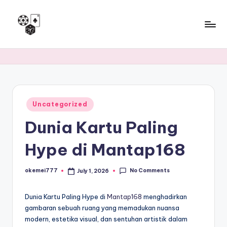
Skip
to
J
Aman
content
dan
u
nyaman,
d
judi
online
i
dengan
Posted
Uncategorized
O
in
sistem
Dunia Kartu Paling
nl
keamanan
terbaik.
in
Hype di Mantap168
e
No Comments
okemei777
July 1, 2026
T
Posted
by
e
Dunia Kartu Paling Hype di
Mantap168
menghadirkan
r
gambaran sebuah ruang yang memadukan nuansa
modern, estetika visual, dan sentuhan artistik dalam