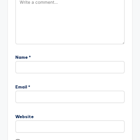
Name
*
Email
*
Website