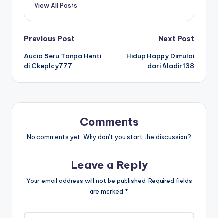
View All Posts
Post
Previous Post
Next Post
Audio Seru Tanpa Henti
Hidup Happy Dimulai
navigation
di Okeplay777
dari Aladin138
Comments
No comments yet. Why don’t you start the discussion?
Leave a Reply
Your email address will not be published.
Required fields
are marked
*