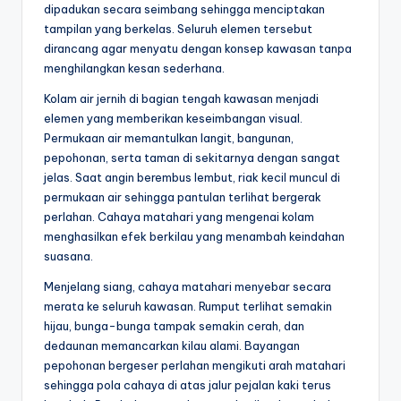
y
dipadukan secara seimbang sehingga menciptakan
tampilan yang berkelas. Seluruh elemen tersebut
a
dirancang agar menyatu dengan konsep kawasan tanpa
menghilangkan kesan sederhana.
Kolam air jernih di bagian tengah kawasan menjadi
elemen yang memberikan keseimbangan visual.
Permukaan air memantulkan langit, bangunan,
pepohonan, serta taman di sekitarnya dengan sangat
jelas. Saat angin berembus lembut, riak kecil muncul di
permukaan air sehingga pantulan terlihat bergerak
perlahan. Cahaya matahari yang mengenai kolam
menghasilkan efek berkilau yang menambah keindahan
suasana.
Menjelang siang, cahaya matahari menyebar secara
merata ke seluruh kawasan. Rumput terlihat semakin
hijau, bunga-bunga tampak semakin cerah, dan
dedaunan memancarkan kilau alami. Bayangan
pepohonan bergeser perlahan mengikuti arah matahari
sehingga pola cahaya di atas jalur pejalan kaki terus