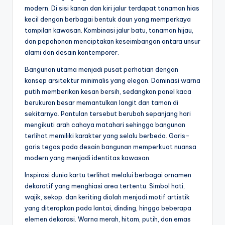
modern. Di sisi kanan dan kiri jalur terdapat tanaman hias
P
kecil dengan berbagai bentuk daun yang memperkaya
a
tampilan kawasan. Kombinasi jalur batu, tanaman hijau,
dan pepohonan menciptakan keseimbangan antara unsur
li
alami dan desain kontemporer.
n
Bangunan utama menjadi pusat perhatian dengan
g
konsep arsitektur minimalis yang elegan. Dominasi warna
putih memberikan kesan bersih, sedangkan panel kaca
T
berukuran besar memantulkan langit dan taman di
e
sekitarnya. Pantulan tersebut berubah sepanjang hari
mengikuti arah cahaya matahari sehingga bangunan
r
terlihat memiliki karakter yang selalu berbeda. Garis-
p
garis tegas pada desain bangunan memperkuat nuansa
modern yang menjadi identitas kawasan.
e
Inspirasi dunia kartu terlihat melalui berbagai ornamen
r
dekoratif yang menghiasi area tertentu. Simbol hati,
c
wajik, sekop, dan keriting diolah menjadi motif artistik
yang diterapkan pada lantai, dinding, hingga beberapa
a
elemen dekorasi. Warna merah, hitam, putih, dan emas