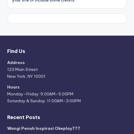
your site or include some credits.
Find Us
Address
123 Main Street
New York, NY 10001
Hours
Monday–Friday: 9:00AM–5:00PM
Saturday & Sunday: 11:00AM–3:00PM
Recent Posts
Wangi Penuh Inspirasi Okeplay777