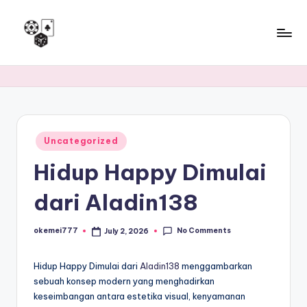
Skip
to
J
Aman
content
dan
u
nyaman,
d
judi
online
i
dengan
Posted
Uncategorized
O
in
sistem
Hidup Happy Dimulai
nl
keamanan
terbaik.
in
dari Aladin138
e
No Comments
okemei777
July 2, 2026
T
Posted
by
e
Hidup Happy Dimulai dari
Aladin138
menggambarkan
r
sebuah konsep modern yang menghadirkan
keseimbangan antara estetika visual, kenyamanan