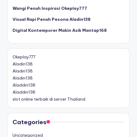
Wangi Penuh Inspirasi Okeplay777
Visual Rapi Penuh Pesona Aladin138
Digital Kontemporer Makin Asik Mantap168
Okeplay777
Aladin138
Aladin138
Aladin138
Aladdin138
Aladdin138
slot online terbaik di server Thailand
Categories
Uncategorized