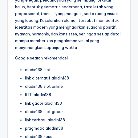
yang elegan, pencahayaan yang seimbang, tekstur
halus, bentuk geometris sederhana, tata letak yang
proporsional, transisi yang mengalir, serta ruang visual
yang lapang. Keseluruhan elemen tersebut membentuk
identitas modern yang menghadirkan suasana positif,
nyaman, harmonis, dan konsisten, sehingga setiap detail
mampu memberikan pengalaman visual yang
menyenangkan sepanjang waktu.
Google search rekomendasi :
aladin138 slot
link alternatif aladin138
aladin138 slot online
RTP aladin138
link gacor aladin138
aladin138 slot gacor
link terbaru aladin138
pragmatic aladin138
aladin138 zeus