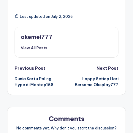
Last updated on July 2, 2026
okemei777
View All Posts
Post
Previous Post
Next Post
Dunia Kartu Paling
Happy Setiap Hari
navigation
Hype di Mantap168
Bersama Okeplay777
Comments
No comments yet. Why don’t you start the discussion?