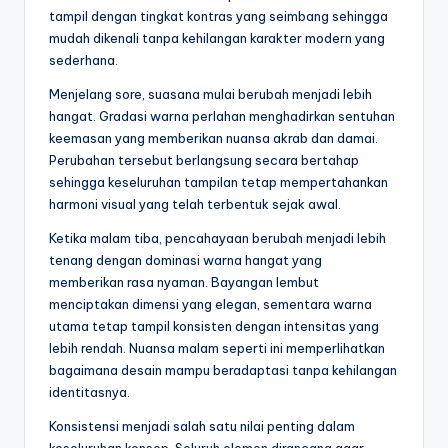
tampil dengan tingkat kontras yang seimbang sehingga
mudah dikenali tanpa kehilangan karakter modern yang
sederhana.
Menjelang sore, suasana mulai berubah menjadi lebih
hangat. Gradasi warna perlahan menghadirkan sentuhan
keemasan yang memberikan nuansa akrab dan damai.
Perubahan tersebut berlangsung secara bertahap
sehingga keseluruhan tampilan tetap mempertahankan
harmoni visual yang telah terbentuk sejak awal.
Ketika malam tiba, pencahayaan berubah menjadi lebih
tenang dengan dominasi warna hangat yang
memberikan rasa nyaman. Bayangan lembut
menciptakan dimensi yang elegan, sementara warna
utama tetap tampil konsisten dengan intensitas yang
lebih rendah. Nuansa malam seperti ini memperlihatkan
bagaimana desain mampu beradaptasi tanpa kehilangan
identitasnya.
Konsistensi menjadi salah satu nilai penting dalam