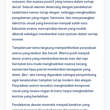
b
suasana, dan nuansa positif yang terasa dalam setiap
e
detail. Seluruh elemen dirancang dengan pendekatan
sederhana namun tetap elegan, sehingga menghasilkan
s
pengalaman yang ringan, harmonis, dan menyenangkan.
a
Identitas visual yang konsisten menjadi salah satu
kekuatan utama, menciptakan kesan yang mudah
r
dikenali sekaligus memberikan rasa nyaman dalam setiap
d
momen.
i
Tampilan pertama langsung memperlihatkan perpaduan
warna yang lembut dan bersih. Warna putih menjadi
D
dasar utama yang memberikan kesan luas dan rapi.
u
Sentuhan biru muda menghadirkan nuansa tenang,
sementara hijau pastel memberikan kesegaran yang
ni
alami. Abu-abu terang digunakan sebagai penyeimbang
a
agar keseluruhan tampilan tetap modern dan elegan.
Perpaduan warna tersebut menghasilkan komposisi
:
visual yang terasa ringan di mata tanpa menghadirkan
T
kontras yang berlebihan.
e
Pendekatan desain minimalis menjadi karakter yang