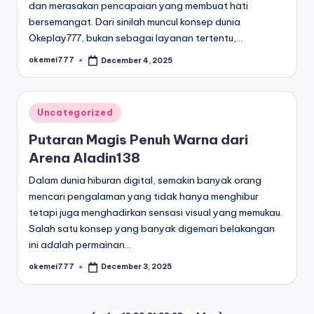
dan merasakan pencapaian yang membuat hati
bersemangat. Dari sinilah muncul konsep dunia
Okeplay777, bukan sebagai layanan tertentu,…
okemei777
December 4, 2025
Posted
by
Posted
Uncategorized
in
Putaran Magis Penuh Warna dari
Arena Aladin138
Dalam dunia hiburan digital, semakin banyak orang
mencari pengalaman yang tidak hanya menghibur
tetapi juga menghadirkan sensasi visual yang memukau.
Salah satu konsep yang banyak digemari belakangan
ini adalah permainan…
okemei777
December 3, 2025
Posted
by